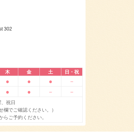
 302
木
金
土
日・祝
●
●
●
－
●
●
－
－
曜、祝日
せ欄でご確認ください。）
からご予約ください。