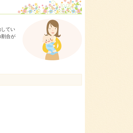
始してい
の割合が