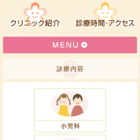
インターネット予約はこちら
»
診療内容
初めて登録されるかたへ(登録方法)
»
小児科
»
予防接種
»
乳幼児健診
»
母乳相談
»
スキンケア
»