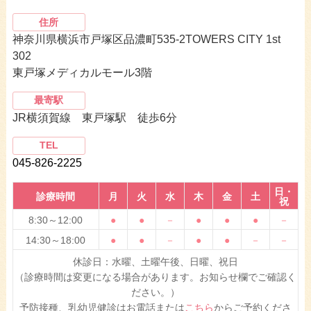
住所
神奈川県横浜市戸塚区品濃町535-2TOWERS CITY 1st
302
東戸塚メディカルモール3階
最寄駅
JR横須賀線 東戸塚駅 徒歩6分
TEL
045-826-2225
日・
診療時間
月
火
水
木
金
土
祝
8:30～12:00
●
●
－
●
●
●
－
14:30～18:00
●
●
－
●
●
－
－
休診日：水曜、土曜午後、日曜、祝日
（診療時間は変更になる場合があります。お知らせ欄でご確認く
ださい。）
予防接種、乳幼児健診はお電話または
こちら
からご予約くださ