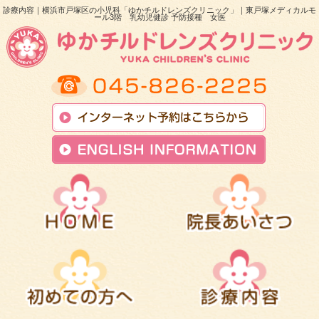
診療内容｜横浜市戸塚区の小児科「ゆかチルドレンズクリニック」｜東戸塚メディカルモ
ール3階 乳幼児健診 予防接種 女医