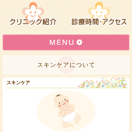
インターネット予約はこちら
»
スキンケアについて
初めて登録されるかたへ(登録方法)
»
小児科
»
スキンケア
予防接種
»
乳幼児健診
»
母乳相談
»
スキンケア
»