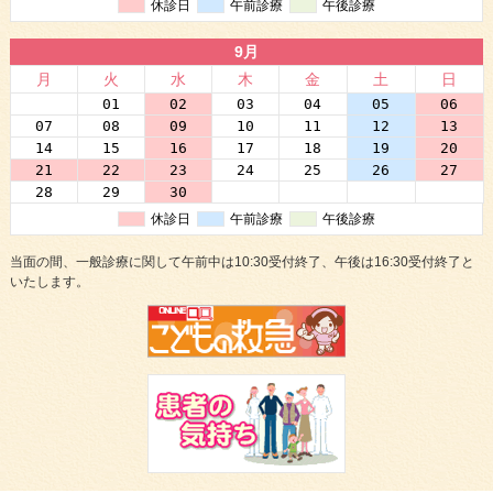
休診日
午前診療
午後診療
9月
月
火
水
木
金
土
日
31
01
02
03
04
05
06
07
08
09
10
11
12
13
14
15
16
17
18
19
20
21
22
23
24
25
26
27
28
29
30
01
02
03
04
休診日
午前診療
午後診療
当面の間、一般診療に関して午前中は10:30受付終了、午後は16:30受付終了と
いたします。