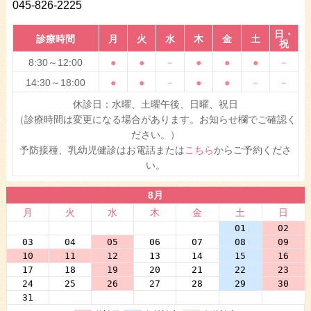
045-826-2225
日・
診療時間
月
火
水
木
金
土
祝
8:30～12:00
●
●
－
●
●
●
－
14:30～18:00
●
●
－
●
●
－
－
休診日：水曜、土曜午後、日曜、祝日
（診療時間は変更になる場合があります。お知らせ欄でご確認く
ださい。）
予防接種、乳幼児健診はお電話または
こちら
からご予約くださ
い。
8月
月
火
水
木
金
土
日
27
28
29
30
31
01
02
03
04
05
06
07
08
09
10
11
12
13
14
15
16
17
18
19
20
21
22
23
24
25
26
27
28
29
30
31
01
02
03
04
05
06