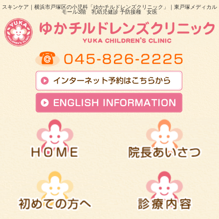
スキンケア｜横浜市戸塚区の小児科「ゆかチルドレンズクリニック」｜東戸塚メディカル
モール3階 乳幼児健診 予防接種 女医