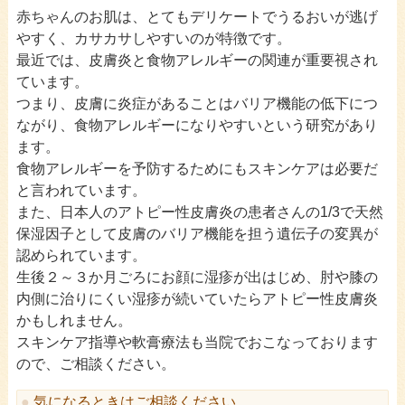
赤ちゃんのお肌は、とてもデリケートでうるおいが逃げ
アレルギー相談
»
やすく、カサカサしやすいのが特徴です。
最近では、皮膚炎と食物アレルギーの関連が重要視され
夜尿症相談
»
ています。
発達相談
»
つまり、皮膚に炎症があることはバリア機能の低下につ
ながり、食物アレルギーになりやすいという研究があり
思春期相談
»
ます。
食物アレルギーを予防するためにもスキンケアは必要だ
ENGLISH INFORMATION
»
と言われています。
また、日本人のアトピー性皮膚炎の患者さんの1/3で天然
保湿因子として皮膚のバリア機能を担う遺伝子の変異が
認められています。
生後２～３か月ごろにお顔に湿疹が出はじめ、肘や膝の
内側に治りにくい湿疹が続いていたらアトピー性皮膚炎
かもしれません。
スキンケア指導や軟膏療法も当院でおこなっております
ので、ご相談ください。
気になるときはご相談ください。