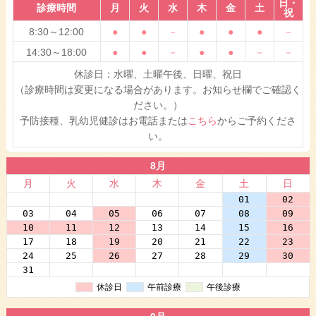
日・
診療時間
月
火
水
木
金
土
祝
8:30～12:00
●
●
－
●
●
●
－
14:30～18:00
●
●
－
●
●
－
－
休診日：水曜、土曜午後、日曜、祝日
（診療時間は変更になる場合があります。お知らせ欄でご確認く
ださい。）
予防接種、乳幼児健診はお電話または
こちら
からご予約くださ
い。
8月
月
火
水
木
金
土
日
27
28
29
30
31
01
02
03
04
05
06
07
08
09
10
11
12
13
14
15
16
17
18
19
20
21
22
23
24
25
26
27
28
29
30
31
01
02
03
04
05
06
休診日
午前診療
午後診療