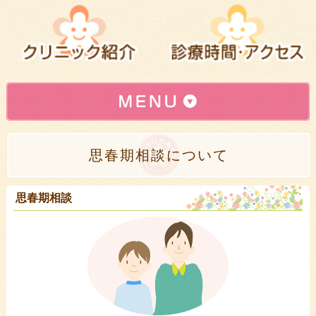
インターネット予約はこちら
»
思春期相談について
初めて登録されるかたへ(登録方法)
»
小児科
»
思春期相談
予防接種
»
乳幼児健診
»
母乳相談
»
スキンケア
»