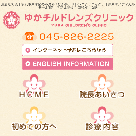
思春期相談｜横浜市戸塚区の小児科「ゆかチルドレンズクリニック」｜東戸塚メディカル
モール3階 乳幼児健診 予防接種 女医