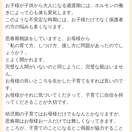
お子様が子供から大人になる過渡期には、ホルモンの働
アレルギー相談
»
きによって心も体も変化します。
このような不安定な時期には、お子様だけでなく保護者
夜尿症相談
»
の方の悩みも多くなります。
発達相談
»
思春期相談をしていますと、お母様から
思春期相談
»
「私の育て方、しつけ方、接し方に問題があったのでし
ょうか？」
ENGLISH INFORMATION
»
とよく聞かれます。
完璧な人間がいないのと同じように、完璧な親はいませ
ん。
お母様の良いところを生かした子育てをすれば良いので
す。
お母様がそれに気づいてくださって、子育てに自信を持
ってくださることが大切です。
幼児期の子育てはお母様だけでもなんとかなりますが、
思春期はお母様お一人だけでは難しくなってきます。
ところが、子育てのことになるとご両親が協力すること