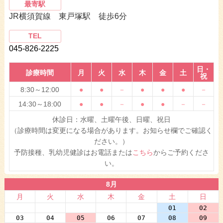
最寄駅
JR横須賀線 東戸塚駅 徒歩6分
TEL
045-826-2225
日・
診療時間
月
火
水
木
金
土
祝
8:30～12:00
●
●
－
●
●
●
－
14:30～18:00
●
●
－
●
●
－
－
休診日：水曜、土曜午後、日曜、祝日
（診療時間は変更になる場合があります。お知らせ欄でご確認く
ださい。）
予防接種、乳幼児健診はお電話または
こちら
からご予約くださ
い。
8月
月
火
水
木
金
土
日
27
28
29
30
31
01
02
03
04
05
06
07
08
09