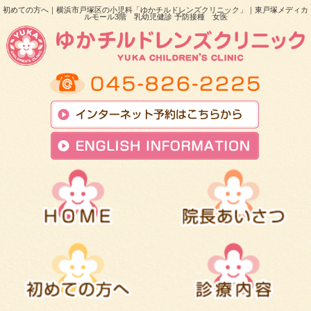
初めての方へ｜横浜市戸塚区の小児科「ゆかチルドレンズクリニック」｜東戸塚メディカ
ルモール3階 乳幼児健診 予防接種 女医