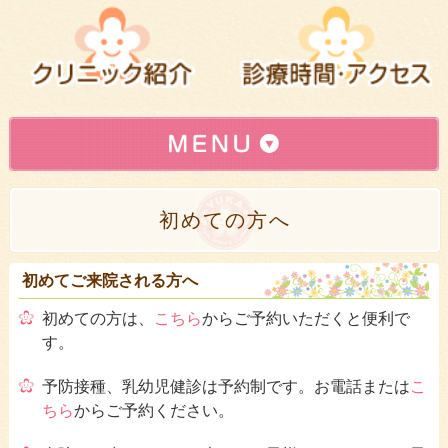
インターネット予約はこちら
»
初めての方へ
初めて登録されるかたへ(登録方法)
»
小児科
»
初めてご来院される方へ
予防接種
»
初めての方は、
こちら
からご予約いただくと便利で
す。
乳幼児健診
»
予防接種、乳幼児健診は予約制です。お電話または
こ
母乳相談
»
ちら
からご予約ください。
スキンケア
»