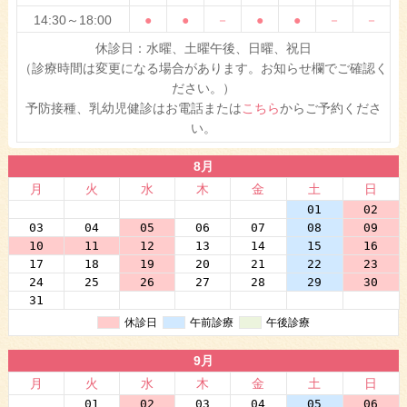
14:30～18:00
●
●
－
●
●
－
－
休診日：水曜、土曜午後、日曜、祝日
（診療時間は変更になる場合があります。お知らせ欄でご確認く
ださい。）
予防接種、乳幼児健診はお電話または
こちら
からご予約くださ
い。
8月
月
火
水
木
金
土
日
27
28
29
30
31
01
02
03
04
05
06
07
08
09
10
11
12
13
14
15
16
17
18
19
20
21
22
23
24
25
26
27
28
29
30
31
01
02
03
04
05
06
休診日
午前診療
午後診療
9月
月
火
水
木
金
土
日
31
01
02
03
04
05
06