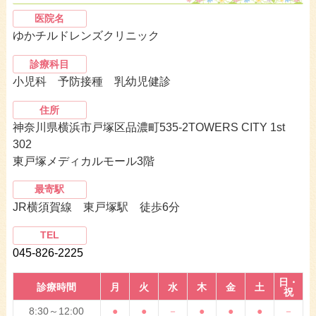
医院名
ゆかチルドレンズクリニック
診療科目
小児科 予防接種 乳幼児健診
住所
神奈川県横浜市戸塚区品濃町535-2TOWERS CITY 1st
302
東戸塚メディカルモール3階
最寄駅
JR横須賀線 東戸塚駅 徒歩6分
TEL
045-826-2225
日・
診療時間
月
火
水
木
金
土
祝
8:30～12:00
●
●
－
●
●
●
－