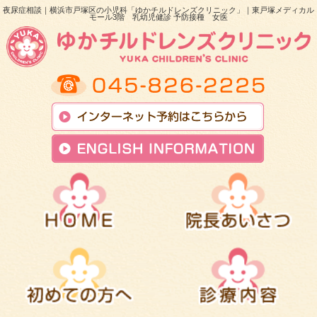
夜尿症相談｜横浜市戸塚区の小児科「ゆかチルドレンズクリニック」｜東戸塚メディカル
モール3階 乳幼児健診 予防接種 女医