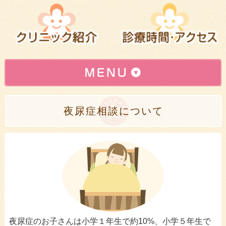
インターネット予約はこちら
»
夜尿症相談について
初めて登録されるかたへ(登録方法)
»
小児科
»
予防接種
»
乳幼児健診
»
母乳相談
»
スキンケア
»
夜尿症のお子さんは小学１年生で約10%、小学５年生で