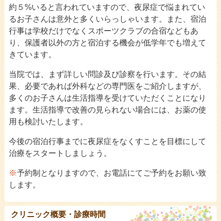
約５%いると言われていますので、夜尿症で悩まれてい
アレルギー相談
»
るお子さんは意外と多くいらっしゃいます。また、宿泊
行事は学校だけでなくスポーツクラブの合宿などもあ
夜尿症相談
»
り、保護者以外の方と宿泊する機会が低学年でも増えて
きています。
発達相談
»
当院では、まず詳しい問診及び診察を行います。その結
思春期相談
»
果、必要であれば外科などの専門医をご紹介しますが、
ENGLISH INFORMATION
»
多くのお子さんは生活指導を受けていただくことになり
ます。生活指導で改善の見られない場合には、お薬の使
用も検討いたします。
今後の宿泊行事までに夜尿症をなくすことを目標にして
治療をスタートしましょう。
※
予約制となりますので、お電話にてご予約をお願い致
します。
クリニック概要・診療時間